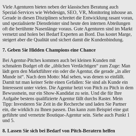
Viele Agenturen bieten neben der klassischen Beratung auch
Spezial-Services wie Webdesign, SEO, VR, Monitoring inhouse an.
Gerade in diesen Disziplinen schreitet die Entwicklung rasant voran,
und spezialisierte Dienstleister sind heute den internen Abteilungen
oft die berühmte Nasenlänge voraus. Gute Agenturen sind im Markt
vernetzt und holen bei Bedarf Experten an Bord. Das kostet Marge,
steigert aber die Qualität und sichert damit die Kundenbindung.
7. Geben Sie Hidden Champions eine Chance
Bei Agentur-Pitches kommen auch bei kleinen Kunden mit
schmalem Budget oft die „üblichen Verdächtigen“ zum Zuge: Man
lädt gern den Marktführer ein oder die Agentur, die gerade „in aller
Munde ist“. Nach dem Motto: Mal sehen, was denen so einfällt.
Damit tut man keiner Seite einen Gefallen: Sie sind als Kunde ein
Interessent unter vielen. Die Agentur hetzt von Pitch zu Pitch in dem
Bewusstsein, nur ein Show-Kandidat zu sein. Und die für Ihre
Aufgabe bestens qualifizierte Agentur fällt durchs Raster. Mein
Tipp: Investieren Sie Zeit in die Recherche und laden Sie Partner
ein, die wirklich zu Ihnen passen. Das kann zum Beispiel eine gut
geführte und vernetzte Boutique-Agentur sein. Siehe auch Punkt 1
und 5.
8. Lassen Sie sich bei Bedarf von Pitch-Beratern helfen